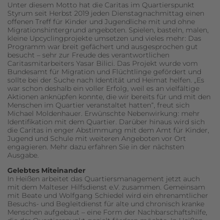
Unter diesem Motto hat die Caritas im Quartierspunkt
Styrum seit Herbst 2019 jeden Dienstagnachmittag einen
offenen Treff für Kinder und Jugendliche mit und ohne
Migrationshintergrund angeboten. Spielen, basteln, malen,
kleine Upcyclingprojekte umsetzen und vieles mehr: Das
Programm war breit gefächert und ausgesprochen gut
besucht – sehr zur Freude des verantwortlichen
Caritasmitarbeiters Yasar Bilici. Das Projekt wurde vom
Bundesamt für Migration und Flüchtlinge gefördert und
sollte bei der Suche nach Identität und Heimat helfen. „Es
war schon deshalb ein voller Erfolg, weil es an vielfältige
Aktionen anknüpfen konnte, die wir bereits für und mit den
Menschen im Quartier veranstaltet hatten“, freut sich
Michael Moldenhauer. Erwünschte Nebenwirkung: mehr
Identifikation mit dem Quartier. Darüber hinaus wird sich
die Caritas in enger Abstimmung mit dem Amt für Kinder,
Jugend und Schule mit weiteren Angeboten vor Ort
engagieren. Mehr dazu erfahren Sie in der nächsten
Ausgabe.
Gelebtes Miteinander
In Heißen arbeitet das Quartiersmanagement jetzt auch
mit dem Malteser Hilfsdienst e.V. zusammen. Gemeinsam
mit Beate und Wolfgang Schiedel wird ein ehrenamtlicher
Besuchs- und Begleitdienst für alte und chronisch kranke
Menschen aufgebaut – eine Form der Nachbarschaftshilfe,