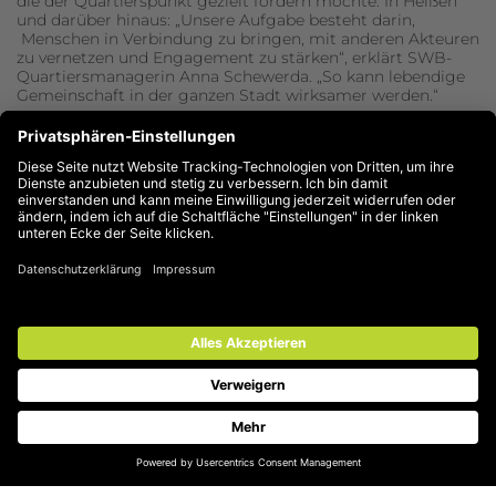
die der Quartierspunkt gezielt fördern möchte. In Heißen
und darüber hinaus: „Unsere Aufgabe besteht darin,
Menschen in Verbindung zu bringen, mit anderen Akteuren
zu vernetzen und Engagement zu stärken“, erklärt SWB-
Quartiersmanagerin Anna Schewerda. „So kann lebendige
Gemeinschaft in der ganzen Stadt wirksamer werden.“
Nächste Schritte in Vorbereitung
Fortbildung und Begleitung für Mitstreiter gehören
selbstverständlich dazu. Und obwohl der besondere
Schutzbedarf der Zielgruppe auch diese Initiative derzeit
noch ausbremst, haben Sie die Möglichkeit, schon einmal
Interesse zu bekunden. Das Ehepaar Schiedel nimmt
„Anmeldungen“ gern entgegen – von hilfsbereiten
Ehrenamtlichen genauso wie von potenziellen Nutzern:
unter Tel. 0208/592224 oder per Mail an
besuchsdienst@malteser.org.
Aktive Talente & noch mehr Vorbilder
Auch sonst ist im letzten Halbjahr viel passiert. In Heißen
hat sich die Talentwerkstatt eingerichtet; die Angebote für
geflüchtete Menschen fanden große Resonanz und der
Austausch zwischen allen Besuchern im Quartierspunkt
hatte sich gut entwickelt. Informativ und lecker gestaltete
sich der Serienstart mit der Verbraucherzentrale im Januar
in Styrum, weil einige Teilnehmerinnen neben Interesse
auch Kuchen mitbrachten. Und dann gab es u.a. noch das