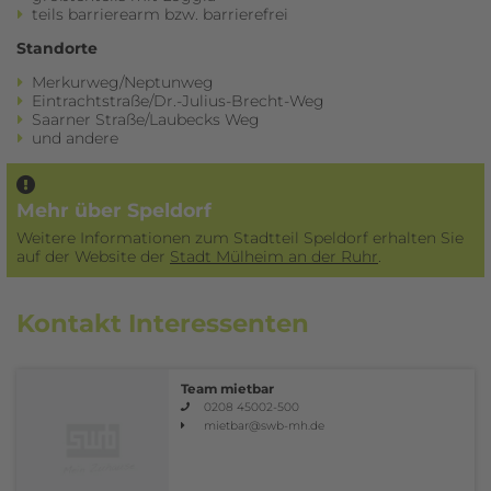
teils barrierearm bzw. barrierefrei
Standorte
Merkurweg/Neptunweg
Eintrachtstraße/Dr.-Julius-Brecht-Weg
Saarner Straße/Laubecks Weg
und andere
Mehr über Speldorf
Weitere Informationen zum Stadtteil Speldorf erhalten Sie
auf der Website der
Stadt Mülheim an der Ruhr
.
Kontakt Interessenten
Team mietbar
0208 45002-500
mietbar
@swb-mh.de