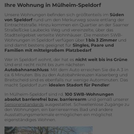
Ihre Wohnung in Mülheim-Speldorf
Unsere Wohnungen befinden sich größtenteils im
Süden
von Speldorf
rund um den Merkurweg sowie entlang der
Eintrachtstraße. Hinzu kommen ein Quartier an der Saarner
Straße/Ecke Laubecks Weg und vereinzelte, über das
Stadtteilgebiet verteilte Wohnhäuser. Die meisten SWB-
Wohnungen in Speldorf verfügen über
1 bis 3 Zimmer
und
sind damit bestens geeignet für
Singles, Paare und
Familien mit mittelgroßem Platzbedarf
.
Wer in Speldorf wohnt, der hat es
nicht weit bis ins Grüne
.
Und erst recht nicht bis zum nächsten
Autobahnanschluss
: Mit dem Auto erreichen Sie die A 3 in
ca. 6 Minuten. Bis zu den Autobahnkreuzen Kaiserberg und
Breitscheid sind es ebenfalls nur wenige Autominuten. Das
macht Speldorf zum
idealen Stadort für Pendler
!
In Mülheim-Speldorf sind rd.
100 SWB-Wohnungen
absolut barrierefrei bzw. barrierearm
und gemäß unserer
Seniorenstandards
ausgestattet. Schwellenlose Zugänge zu
den Wohnungen, ein barrierearmes Bad und andere
Ausstattungsmerkmale ermöglichen ein möglichst
eigenständiges Wohnen.