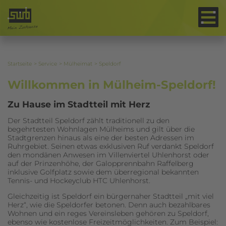
Wohnen im Stadtteil
mit Herz
Startseite
Service
Mülheimat
Speldorf
Willkommen in Mülheim-Speldorf!
Zu Hause im Stadtteil mit Herz
Der Stadtteil Speldorf zählt traditionell zu den
begehrtesten Wohnlagen Mülheims und gilt über die
Stadtgrenzen hinaus als eine der besten Adressen im
Ruhrgebiet. Seinen etwas exklusiven Ruf verdankt Speldorf
den mondänen Anwesen im Villenviertel Uhlenhorst oder
auf der Prinzenhöhe, der Galopprennbahn Raffelberg
inklusive Golfplatz sowie dem überregional bekannten
Tennis- und Hockeyclub HTC Uhlenhorst.
Gleichzeitig ist Speldorf ein bürgernaher Stadtteil „mit viel
Herz“, wie die Speldorfer betonen. Denn auch bezahlbares
Wohnen und ein reges Vereinsleben gehören zu Speldorf,
ebenso wie kostenlose Freizeitmöglichkeiten. Zum Beispiel: