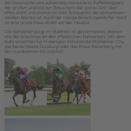
der historische und aufwendig restaurierte Raffelbergpark,
der großen und kleinen Besuchern das ganze Jahr über
offen steht und einmal im Jahr Schauplatz der kostenlosen
Weißen Nächte ist. Auch der riesige Broich-Speldorfer Wald
ist eine grüne Oase direkt vor der Haustür.
Die Nahversorgung im Stadtteil ist gewährleistet, ebenso
wie der Anschluss an den öffentlichen Nahverkehr. Mit dem
Auto erreichen Sie in wenigen Minuten die Mülheimer City,
Ich habe die
Datenschutzerklärung
zur Kenntnis
das benachbarte Duisburg oder das Kreuz Kaiserberg mit
genommen. Ich stimme zu, dass meine Angaben
den Autobahnen A3 und A40.
und Daten zur Beantwortung meiner Anfrage
elektronisch erhoben und gespeichert werden.