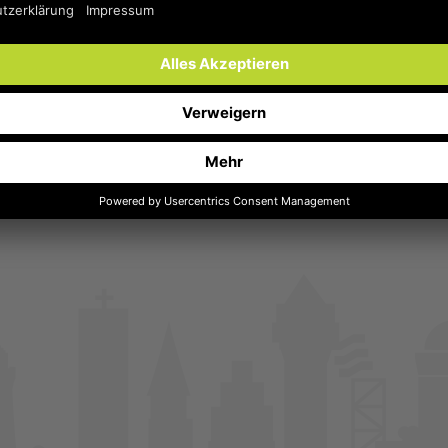
g machen wir uns die Inhalte der gelinkten
 gilt für alle innerhalb der Domäne SWB-MH.DE
der Seiten, zu denen die bei uns angemeldeten
ftung!
beilegungsverfahren vor
er bereit noch verpflichtet.