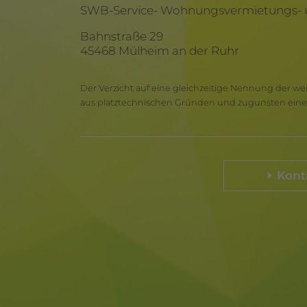
SWB-Service- Wohnungsvermietungs- u
Bahnstraße 29
45468 Mülheim an der Ruhr
Der Verzicht auf eine gleichzeitige Nennung der we
aus platztechnischen Gründen und zugunsten einer
Kont