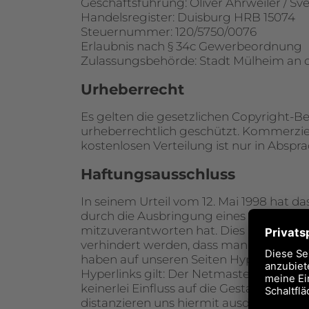
Geschäftsführung: Oliver Ahrweiler / Sv
Handelsregister: Duisburg HRB 15074
Steuernummer: 120/5750/0076
Erlaubnis nach § 34c Gewerbeordnung
Zulassungsbehörde: Stadt Mülheim an 
Urheberrecht
Es gelten die gesetzlichen Copyright-B
urheberrechtlich geschützt. Kommerzie
kostenlosen Verteilung ist nur in Abspr
Haftungsausschluss
In seinem Urteil vom 12. Mai 1998 hat 
durch die Ausbringung eines Hyperlinks 
mitzuverantworten hat. Dies kann, so 
verhindert werden, dass man sich ausdrü
haben auf unseren Seiten Hyperlinks zu a
Hyperlinks gilt: Der Netmaster der Dom
keinerlei Einfluss auf die Gestaltung und
distanzieren uns hiermit ausdrücklich vo