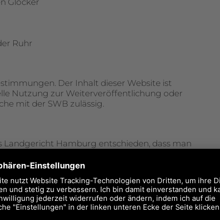
en Glocker
der Ruhr
estimmungen. Der Inhalt dieser Website ist
lle Nutzung zur Weiterveröffentlichung oder
ache mit der SWB zulässig.
das Landgericht Hamburg entschieden, dass man
die Inhalte der gelinkten Seite gegebenenfalls
das Landgericht Hamburg, nur dadurch
cklich von diesen Inhalten distanziert. Wir
nderen Seiten im Internet hinterlegt. Für alle
äne SWB-MH.DE erklärt ausdrücklich, dass er
 die Inhalte der gelinkten Seiten hat. Wir
n den Inhalten aller gelinkten Seiten innerhalb