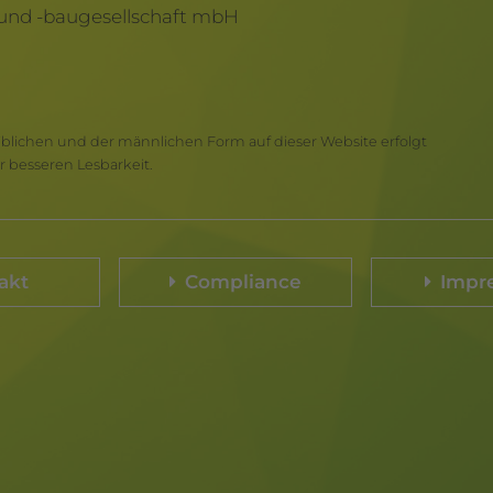
nd -baugesellschaft mbH
iblichen und der männlichen Form auf dieser Website erfolgt
 besseren Lesbarkeit.
akt
Compliance
Impr