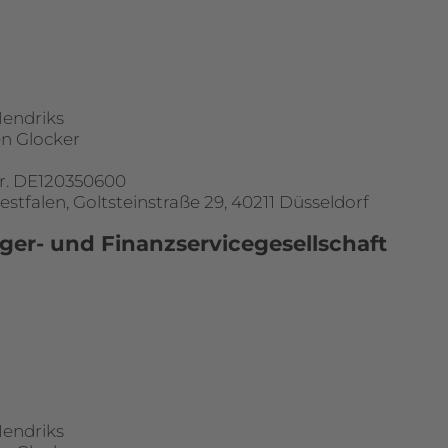
Hendriks
en Glocker
r. DE120350600
tfalen, Goltsteinstraße 29, 40211 Düsseldorf
ger- und Finanzservicegesellschaft
Hendriks