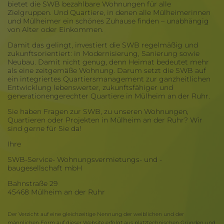
bietet die SWB bezahlbare Wohnungen für alle
Zielgruppen. Und Quartiere, in denen alle Mülheimerinnen
und Mülheimer ein schönes Zuhause finden – unabhängig
von Alter oder Einkommen.
Damit das gelingt, investiert die SWB regelmäßig und
zukunftsorientiert: in Modernisierung, Sanierung sowie
Neubau. Damit nicht genug, denn Heimat bedeutet mehr
als eine zeitgemäße Wohnung. Darum setzt die SWB auf
ein integriertes Quartiersmanagement zur ganzheitlichen
Entwicklung lebenswerter, zukunftsfähiger und
generationengerechter Quartiere in Mülheim an der Ruhr.
Sie haben Fragen zur SWB, zu unseren Wohnungen,
Quartieren oder Projekten in Mülheim an der Ruhr? Wir
sind gerne für Sie da!
Ihre
SWB-Service- Wohnungsvermietungs- und -
baugesellschaft mbH
Bahnstraße 29
45468 Mülheim an der Ruhr
Der Verzicht auf eine gleichzeitige Nennung der weiblichen und der
männlichen Form auf dieser Website erfolgt aus platztechnischen Gründen und