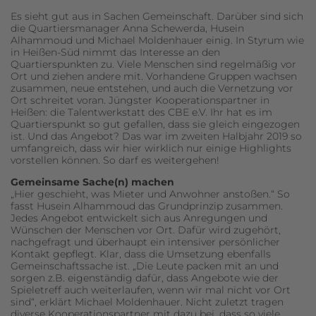
Es sieht gut aus in Sachen Gemeinschaft. Darüber sind sich
die Quartiersmanager Anna Schewerda, Husein
Alhammoud und Michael Moldenhauer einig. In Styrum wie
in Heißen-Süd nimmt das Interesse an den
Quartierspunkten zu. Viele Menschen sind regelmäßig vor
Ort und ziehen andere mit. Vorhandene Gruppen wachsen
zusammen, neue entstehen, und auch die Vernetzung vor
Ort schreitet voran. Jüngster Kooperationspartner in
Heißen: die Talentwerkstatt des CBE e.V. Ihr hat es im
Quartierspunkt so gut gefallen, dass sie gleich eingezogen
ist. Und das Angebot? Das war im zweiten Halbjahr 2019 so
umfangreich, dass wir hier wirklich nur einige Highlights
vorstellen können. So darf es weitergehen!
Gemeinsame Sache(n) machen
„Hier geschieht, was Mieter und Anwohner anstoßen.“ So
fasst Husein Alhammoud das Grundprinzip zusammen.
Jedes Angebot entwickelt sich aus Anregungen und
Wünschen der Menschen vor Ort. Dafür wird zugehört,
nachgefragt und überhaupt ein intensiver persönlicher
Kontakt gepflegt. Klar, dass die Umsetzung ebenfalls
Gemeinschaftssache ist. „Die Leute packen mit an und
sorgen z.B. eigenständig dafür, dass Angebote wie der
Spieletreff auch weiterlaufen, wenn wir mal nicht vor Ort
sind“, erklärt Michael Moldenhauer. Nicht zuletzt tragen
diverse Kooperationspartner mit dazu bei, dass so viele