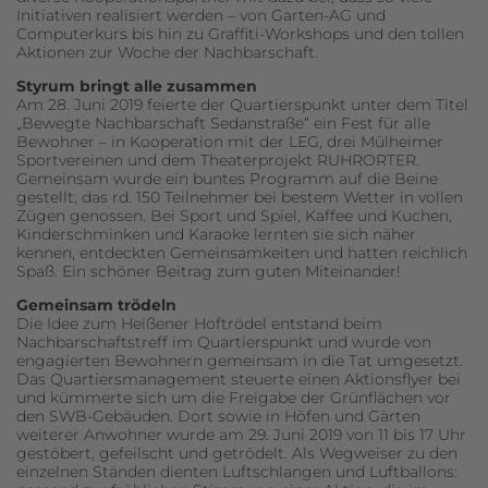
Initiativen realisiert werden – von Garten-AG und
Computerkurs bis hin zu Graffiti-Workshops und den tollen
Aktionen zur Woche der Nachbarschaft.
Styrum bringt alle zusammen
Am 28. Juni 2019 feierte der Quartierspunkt unter dem Titel
„Bewegte Nachbarschaft Sedanstraße“ ein Fest für alle
Bewohner – in Kooperation mit der LEG, drei Mülheimer
Sportvereinen und dem Theaterprojekt RUHRORTER.
Gemeinsam wurde ein buntes Programm auf die Beine
gestellt, das rd. 150 Teilnehmer bei bestem Wetter in vollen
Zügen genossen. Bei Sport und Spiel, Kaffee und Kuchen,
Kinderschminken und Karaoke lernten sie sich näher
kennen, entdeckten Gemeinsamkeiten und hatten reichlich
Spaß. Ein schöner Beitrag zum guten Miteinander!
Gemeinsam trödeln
Die Idee zum Heißener Hoftrödel entstand beim
Nachbarschaftstreff im Quartierspunkt und wurde von
engagierten Bewohnern gemeinsam in die Tat umgesetzt.
Das Quartiersmanagement steuerte einen Aktionsflyer bei
und kümmerte sich um die Freigabe der Grünflächen vor
den SWB-Gebäuden. Dort sowie in Höfen und Gärten
weiterer Anwohner wurde am 29. Juni 2019 von 11 bis 17 Uhr
gestöbert, gefeilscht und getrödelt. Als Wegweiser zu den
einzelnen Ständen dienten Luftschlangen und Luftballons: