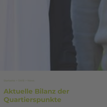
Startseite
SWB
News
Aktuelle Bilanz der
Quartierspunkte