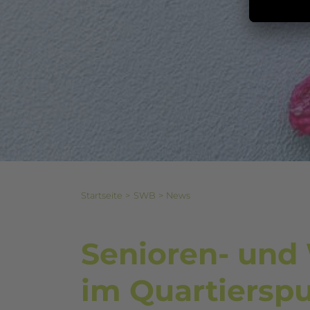
Startseite
SWB
News
Senioren- und
im Quartiersp