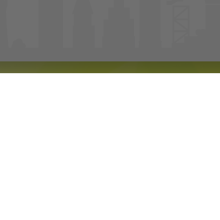
ich bei der SWB!
ülheim. Als Wohnungsunternehmen der Stadt
zahlbare Wohnungen für alle Zielgruppen. Und
n und Mülheimer ein schönes Zuhause finden –
.
egelmäßig und zukunftsorientiert: in
au. Damit nicht genug, denn Heimat bedeutet
um setzt die SWB auf ein integriertes
en Entwicklung lebenswerter, zukunftsfähiger
n Mülheim an der Ruhr.
Wohnungen, Quartieren oder Projekten in