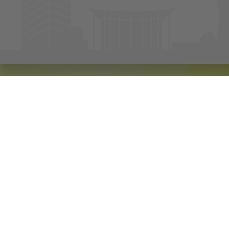
Wohnen in Mülheim an der Ruhr? Natürl
Die SWB ist der große Vermieter in M
Mülheim an der Ruhr bietet die SWB be
Quartiere, in denen alle Mülheimerinne
unabhängig von Alter oder Einkommen
Damit das gelingt, investiert die SWB r
Modernisierung, Sanierung sowie Neub
mehr als eine zeitgemäße Wohnung. Dar
Quartiersmanagement zur ganzheitlich
und generationengerechter Quartiere i
Sie haben Fragen zur SWB, zu unseren 