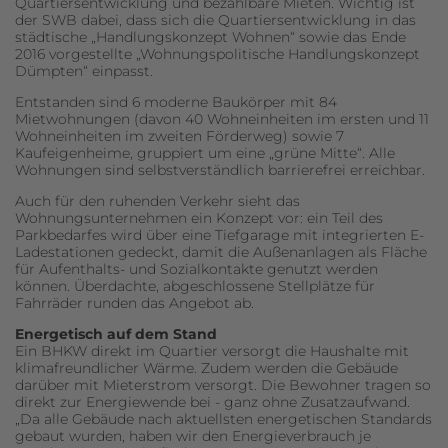
Quartiersentwicklung und bezahlbare Mieten. Wichtig ist
der SWB dabei, dass sich die Quartiersentwicklung in das
städtische „Handlungskonzept Wohnen“ sowie das Ende
2016 vorgestellte „Wohnungspolitische Handlungskonzept
Dümpten“ einpasst.
Entstanden sind 6 moderne Baukörper mit 84
Mietwohnungen (davon 40 Wohneinheiten im ersten und 11
Wohneinheiten im zweiten Förderweg) sowie 7
Kaufeigenheime, gruppiert um eine „grüne Mitte“. Alle
Wohnungen sind selbstverständlich barrierefrei erreichbar.
Auch für den ruhenden Verkehr sieht das
Wohnungsunternehmen ein Konzept vor: ein Teil des
Parkbedarfes wird über eine Tiefgarage mit integrierten E-
Ladestationen gedeckt, damit die Außenanlagen als Fläche
für Aufenthalts- und Sozialkontakte genutzt werden
können. Überdachte, abgeschlossene Stellplätze für
Fahrräder runden das Angebot ab.
Energetisch auf dem Stand
Ein BHKW direkt im Quartier versorgt die Haushalte mit
klimafreundlicher Wärme. Zudem werden die Gebäude
darüber mit Mieterstrom versorgt. Die Bewohner tragen so
direkt zur Energiewende bei - ganz ohne Zusatzaufwand.
„Da alle Gebäude nach aktuellsten energetischen Standards
gebaut wurden, haben wir den Energieverbrauch je