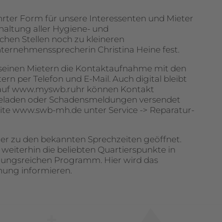
hrter Form für unsere Interessenten und Mieter
nhaltung aller Hygiene- und
hen Stellen noch zu kleineren
nternehmenssprecherin Christina Heine fest.
seinen Mietern die Kontaktaufnahme mit den
n per Telefon und E-Mail. Auch digital bleibt
al auf www.myswb.ruhr können Kontakt
laden oder Schadensmeldungen versendet
site www.swb-mh.de unter Service -> Reparatur-
r zu den bekannten Sprechzeiten geöffnet.
weiterhin die beliebten Quartierspunkte in
ungsreichen Programm. Hier wird das
nung informieren.