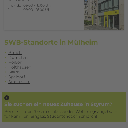
Bahnstraße 29
mo - do
09:00 - 18:00 Uhr
fr
09:00 - 16:00 Uhr
SWB-Standorte in Mülheim
Broich
Dümpten
Heißen
Holthausen
Saarn
Speldorf
Stadtmitte
Sie suchen ein neues Zuhause in Styrum?
Bei uns finden Sie ein umfassendes
Wohnungsangebot
–
für Familien, Singles,
Studenten
­oder
Senioren
!