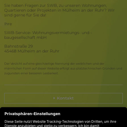
Sie haben Fragen zur SWB, zu unseren Wohnungen,
Quartieren oder Projekten in Mülheim an der Ruhr? Wir
sind gerne für Sie da!
Ihre
SWB-Service- Wohnungsvermietungs- und -
baugesellschaft mbH
Bahnstraße 29
45468 Mülheim an der Ruhr
Der Verzicht auf eine gleichzeitige Nennung der weiblichen und der
männlichen Form auf dieser Website erfolgt aus platztechnischen Gründen und
zugunsten einer besseren Lesbarkeit.
Kontakt
Compliance
Impressum