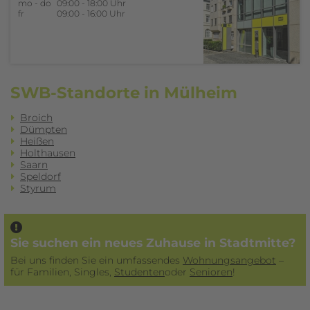
mo - do
09:00 - 18:00 Uhr
fr
09:00 - 16:00 Uhr
SWB-Standorte in Mülheim
Broich
Dümpten
Heißen
Holthausen
Saarn
Speldorf
Styrum
Sie suchen ein neues Zuhause in Stadtmitte?
Bei uns finden Sie ein umfassendes
Wohnungsangebot
–
für Familien, Singles,
Studenten
­oder
Senioren
!