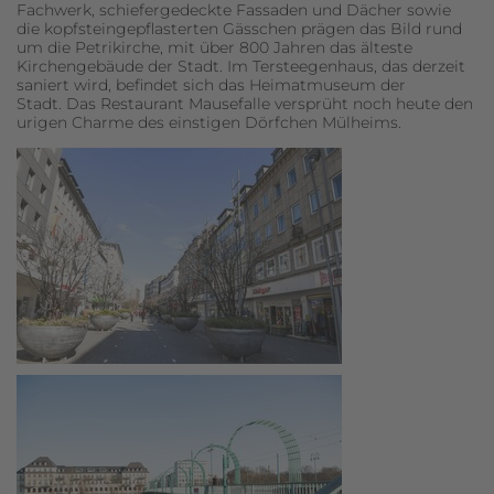
Fachwerk, schiefergedeckte Fassaden und Dächer sowie
die kopfsteingepflasterten Gässchen prägen das Bild rund
um die Petrikirche, mit über 800 Jahren das älteste
Kirchengebäude der Stadt. Im Tersteegenhaus, das derzeit
saniert wird, befindet sich das Heimatmuseum der
Stadt. Das Restaurant Mausefalle versprüht noch heute den
urigen Charme des einstigen Dörfchen Mülheims.
Ich habe die
Datenschutzerklärung
zur Kenntnis
genommen. Ich stimme zu, dass meine Angaben
und Daten zur Beantwortung meiner Anfrage
elektronisch erhoben und gespeichert werden.