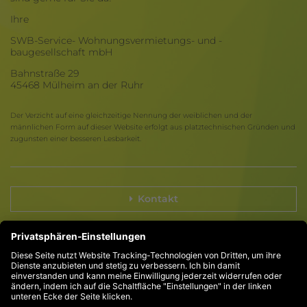
Ihre
SWB-Service- Wohnungsvermietungs- und -
baugesellschaft mbH
Bahnstraße 29
45468 Mülheim an der Ruhr
Der Verzicht auf eine gleichzeitige Nennung der weiblichen und der
männlichen Form auf dieser Website erfolgt aus platztechnischen Gründen und
zugunsten einer besseren Lesbarkeit.
Kontakt
Compliance
Impressum
Datenschutz