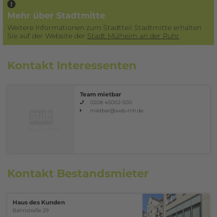
Mehr über Stadtmitte
Weitere Informationen zum Stadtteil Stadtmitte erhalten
Sie auf der Website der
Stadt Mülheim an der Ruhr
.
Kontakt Interessenten
Team mietbar
0208 45002-500
mietbar
@swb-mh.de
Kontakt Bestands­mieter
Haus des Kunden
Bahnstraße 29