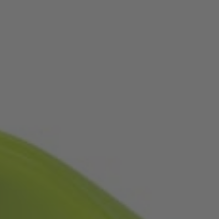
Ich habe die
Datenschutzerklärung
zur Kenntnis
genommen. Ich stimme zu, dass meine Angaben
und Daten zur Beantwortung meiner Anfrage
elektronisch erhoben und gespeichert werden.