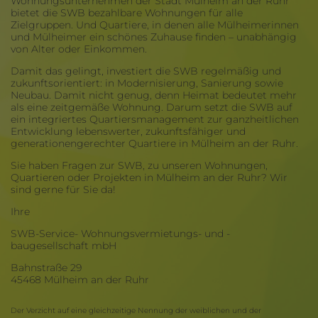
Wohnungsunternehmen der Stadt Mülheim an der Ruhr
bietet die SWB bezahlbare Wohnungen für alle
Zielgruppen. Und Quartiere, in denen alle Mülheimerinnen
und Mülheimer ein schönes Zuhause finden – unabhängig
von Alter oder Einkommen.
Damit das gelingt, investiert die SWB regelmäßig und
zukunftsorientiert: in Modernisierung, Sanierung sowie
Neubau. Damit nicht genug, denn Heimat bedeutet mehr
als eine zeitgemäße Wohnung. Darum setzt die SWB auf
ein integriertes Quartiersmanagement zur ganzheitlichen
Entwicklung lebenswerter, zukunftsfähiger und
generationengerechter Quartiere in Mülheim an der Ruhr.
Sie haben Fragen zur SWB, zu unseren Wohnungen,
Quartieren oder Projekten in Mülheim an der Ruhr? Wir
sind gerne für Sie da!
Ihre
SWB-Service- Wohnungsvermietungs- und -
baugesellschaft mbH
Bahnstraße 29
45468 Mülheim an der Ruhr
Der Verzicht auf eine gleichzeitige Nennung der weiblichen und der