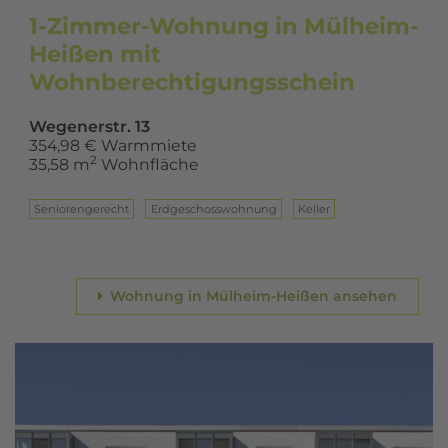
1-Zimmer-Wohnung in Mülheim-
Heißen mit
Wohnberechtigungsschein
Wegenerstr. 13
354,98 € Warmmiete
2
35,58 m
Wohnfläche
Seniorengerecht
Erd­ge­schoss­woh­nung
Keller
Wohnung in Mülheim-Heißen ansehen