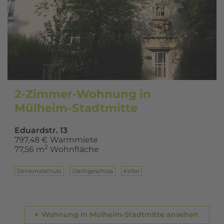
2-Zimmer-Wohnung in
Mülheim-Stadtmitte
Eduardstr. 13
797,48 € Warmmiete
2
77,56 m
Wohnfläche
Denkmalschutz
Dach­ge­schoss
Keller
Wohnung in Mülheim-Stadtmitte ansehen