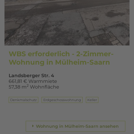
WBS erforderlich - 2-Zimmer-
Wohnung in Mülheim-Saarn
Landsberger Str. 4
661,81 € Warmmiete
2
57,38 m
Wohnfläche
Denkmalschutz
Erd­ge­schoss­woh­nung
Keller
Wohnung in Mülheim-Saarn ansehen