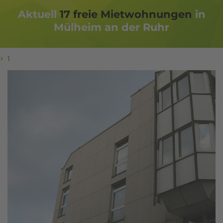
Aktuell
17
freie Miet­woh­nungen
in
Mülheim an der Ruhr
1
Ich habe die
Datenschutzerklärung
zur Kenntnis
genommen. Ich stimme zu, dass meine Angaben
und Daten zur Beantwortung meiner Anfrage
elektronisch erhoben und gespeichert werden.