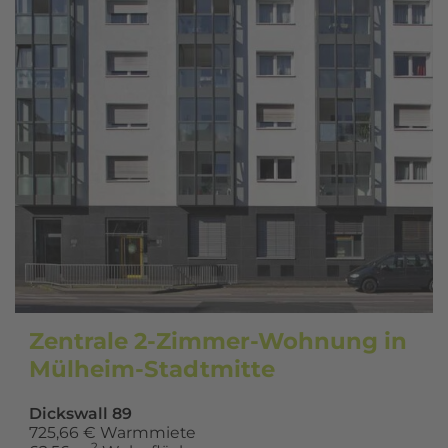
Zentrale 2-Zimmer-Wohnung in
Mülheim-Stadtmitte
Dickswall 89
725,66 € Warmmiete
2