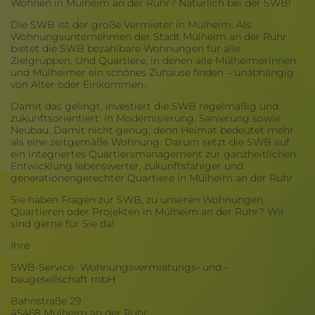
Wohnen in Mülheim an der Ruhr? Natürlich bei der SWB!
Die SWB ist der große Vermieter in Mülheim. Als
Wohnungsunternehmen der Stadt Mülheim an der Ruhr
bietet die SWB bezahlbare Wohnungen für alle
Zielgruppen. Und Quartiere, in denen alle Mülheimerinnen
und Mülheimer ein schönes Zuhause finden – unabhängig
von Alter oder Einkommen.
Damit das gelingt, investiert die SWB regelmäßig und
zukunftsorientiert: in Modernisierung, Sanierung sowie
Neubau. Damit nicht genug, denn Heimat bedeutet mehr
als eine zeitgemäße Wohnung. Darum setzt die SWB auf
ein integriertes Quartiersmanagement zur ganzheitlichen
Entwicklung lebenswerter, zukunftsfähiger und
generationengerechter Quartiere in Mülheim an der Ruhr.
Sie haben Fragen zur SWB, zu unseren Wohnungen,
Quartieren oder Projekten in Mülheim an der Ruhr? Wir
sind gerne für Sie da!
Ihre
SWB-Service- Wohnungsvermietungs- und -
baugesellschaft mbH
Bahnstraße 29
45468 Mülheim an der Ruhr