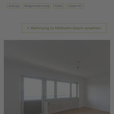
Aufzug
Eta­gen­woh­nung
Keller
Gäste-WC
Wohnung in Mülheim-Saarn ansehen