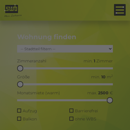
Wohnung finden
Zimmeranzahl
min.
1
Zimmer
2
Größe
min.
10
m
Monatsmiete (warm)
max.
2500
€
Aufzug
Barrierefrei
Balkon
ohne WBS