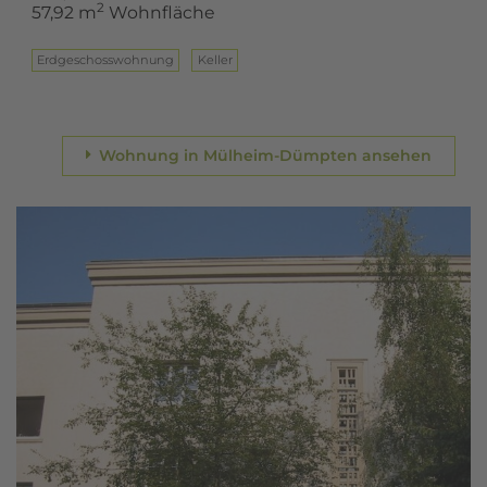
2
57,92 m
Wohnfläche
Erd­ge­schoss­woh­nung
Keller
Wohnung in Mülheim-Dümpten ansehen