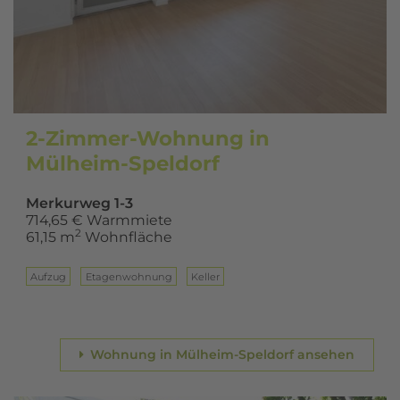
2-Zimmer-Wohnung in
Mülheim-Speldorf
Merkurweg 1-3
714,65 € Warmmiete
2
61,15 m
Wohnfläche
Aufzug
Eta­gen­woh­nung
Keller
Wohnung in Mülheim-Speldorf ansehen