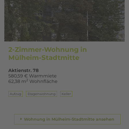
2-Zimmer-Wohnung in
Mülheim-Stadtmitte
Aktienstr. 78
580,59 € Warmmiete
2
62,38 m
Wohnfläche
Aufzug
Eta­gen­woh­nung
Keller
Wohnung in Mülheim-Stadtmitte ansehen