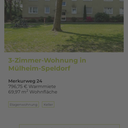
3-Zimmer-Wohnung in
Mülheim-Speldorf
Merkurweg 24
796,75 € Warmmiete
2
69,97 m
Wohnfläche
Eta­gen­woh­nung
Keller