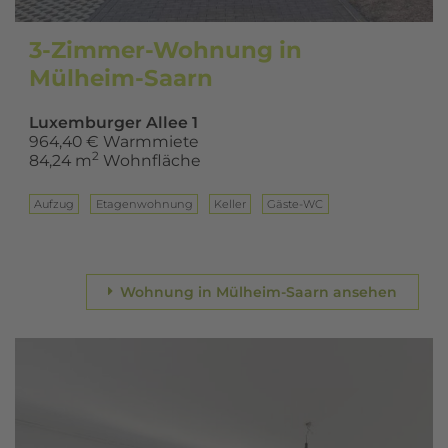
3-Zimmer-Wohnung in
Mülheim-Saarn
Luxemburger Allee 1
964,40 € Warmmiete
2
84,24 m
Wohnfläche
Aufzug
Eta­gen­woh­nung
Keller
Gäste-WC
Wohnung in Mülheim-Saarn ansehen