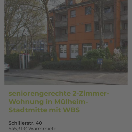
seniorengerechte 2-Zimmer-
Wohnung in Mülheim-
Stadtmitte mit WBS
Schillerstr. 40
545,31 € Warmmiete