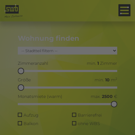
Wohnung finden
Zimmeranzahl
min.
1
Zimmer
2
Größe
min.
10
m
Monatsmiete (warm)
max.
2500
€
Aufzug
Barrierefrei
Balkon
ohne WBS