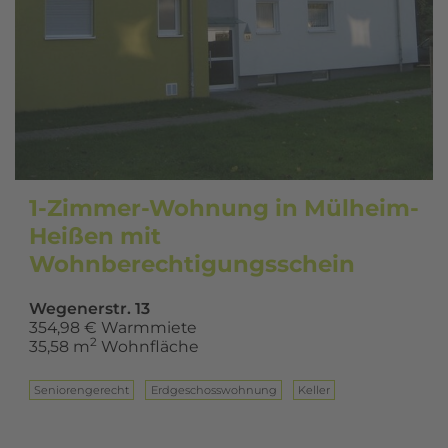
1-Zimmer-Wohnung in Mülheim-
Heißen mit
Wohnberechtigungsschein
Wegenerstr. 13
354,98 € Warmmiete
2
35,58 m
Wohnfläche
Seniorengerecht
Erd­ge­schoss­woh­nung
Keller