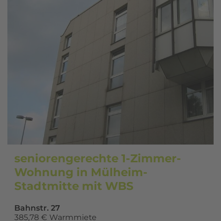
seniorengerechte 1-Zimmer-
Wohnung in Mülheim-
Stadtmitte mit WBS
Bahnstr. 27
385,78 € Warmmiete