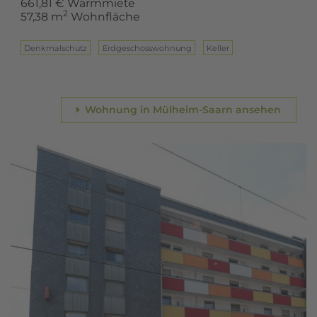
661,81 € Warmmiete
2
57,38 m
Wohnfläche
Denkmalschutz
Erd­ge­schoss­woh­nung
Keller
Wohnung in Mülheim-Saarn ansehen