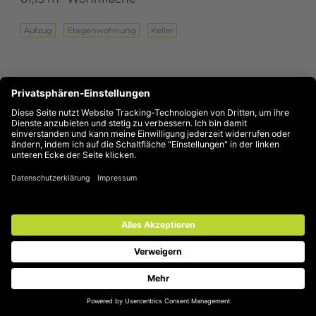
Aufzug
Eta­gen­woh­nung
Keller
Wohnung in Mülheim-Speldorf ansehen