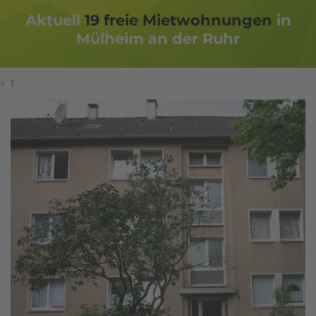
Aktuell
19
freie Miet­woh­nungen
in
Mülheim an der Ruhr
1
Ich habe die
Datenschutzerklärung
zur Kenntnis
genommen. Ich stimme zu, dass meine Angaben
und Daten zur Beantwortung meiner Anfrage
elektronisch erhoben und gespeichert werden.