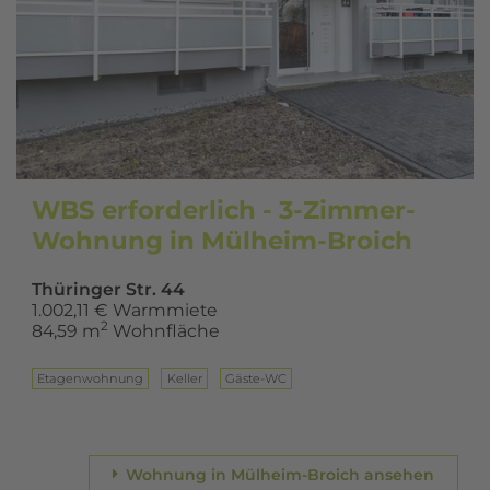
WBS erforderlich - 3-Zimmer-
Wohnung in Mülheim-Broich
Thüringer Str. 44
1.002,11 € Warmmiete
2
84,59 m
Wohnfläche
Eta­gen­woh­nung
Keller
Gäste-WC
Wohnung in Mülheim-Broich ansehen