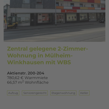
Zentral gelegene 2-Zimmer-
Wohnung in Mülheim-
Winkhausen mit WBS
Aktienstr. 200-204
780,62 € Warmmiete
2
66,57 m
Wohnfläche
Aufzug
Seniorengerecht
Eta­gen­woh­nung
Keller