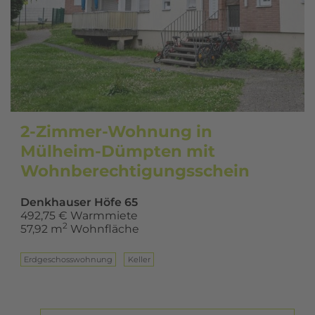
2-Zimmer-Wohnung in
Mülheim-Dümpten mit
Wohnberechtigungsschein
Denkhauser Höfe 65
492,75 € Warmmiete
2
57,92 m
Wohnfläche
Erd­ge­schoss­woh­nung
Keller