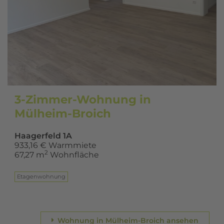
3-Zimmer-Wohnung in
Mülheim-Broich
Haagerfeld 1A
933,16 € Warmmiete
2
67,27 m
Wohnfläche
Eta­gen­woh­nung
Wohnung in Mülheim-Broich ansehen