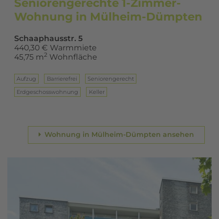
Seniorengerechte 1-Zimmer-
Wohnung in Mülheim-Dümpten
Schaaphausstr. 5
440,30 € Warmmiete
2
45,75 m
Wohnfläche
Aufzug
Barrierefrei
Seniorengerecht
Erd­ge­schoss­woh­nung
Keller
Wohnung in Mülheim-Dümpten ansehen