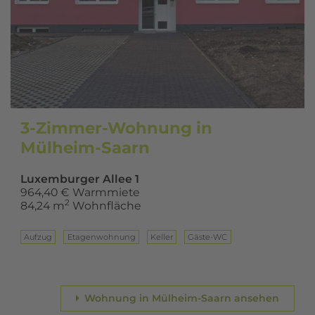
3-Zimmer-Wohnung in
Mülheim-Saarn
Luxemburger Allee 1
964,40 € Warmmiete
2
84,24 m
Wohnfläche
Aufzug
Eta­gen­woh­nung
Keller
Gäste-WC
Wohnung in Mülheim-Saarn ansehen