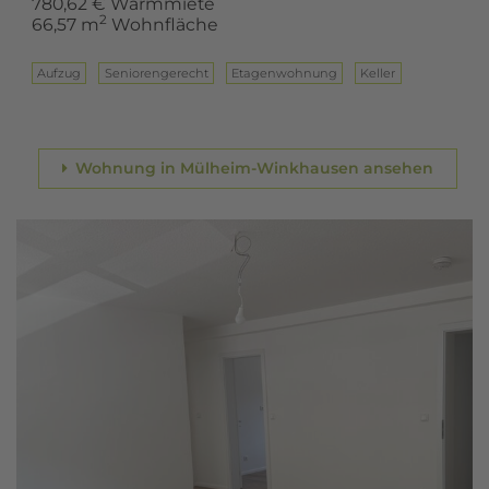
780,62 € Warmmiete
2
66,57 m
Wohnfläche
Aufzug
Seniorengerecht
Eta­gen­woh­nung
Keller
Wohnung in Mülheim-Winkhausen ansehen