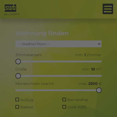
Wohnung finden
Zimmeranzahl
min.
1
Zimmer
2
Größe
min.
10
m
Monatsmiete (warm)
max.
2500
€
Aufzug
Barrierefrei
Balkon
ohne WBS