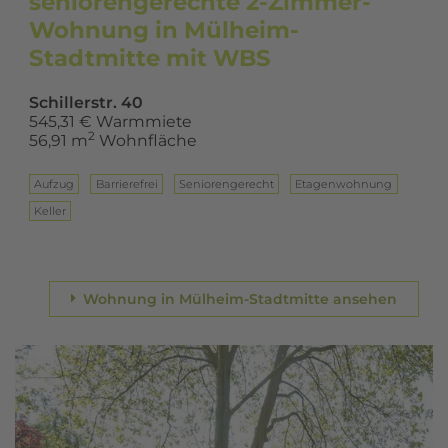
seniorengerechte 2-Zimmer-
Wohnung in Mülheim-
Stadtmitte mit WBS
Schillerstr. 40
545,31 € Warmmiete
2
56,91 m
Wohnfläche
Aufzug
Barrierefrei
Seniorengerecht
Eta­gen­woh­nung
Keller
Wohnung in Mülheim-Stadtmitte ansehen