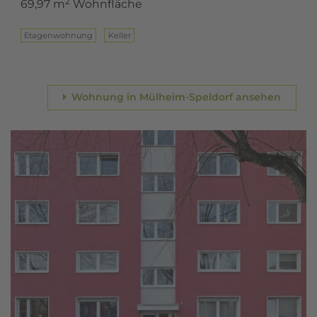
2
69,97 m
Wohnfläche
Eta­gen­woh­nung
Keller
Wohnung in Mülheim-Speldorf ansehen