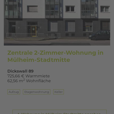
Zentrale 2-Zimmer-Wohnung in
Mülheim-Stadtmitte
Dickswall 89
725,66 € Warmmiete
2
62,56 m
Wohnfläche
Aufzug
Eta­gen­woh­nung
Keller