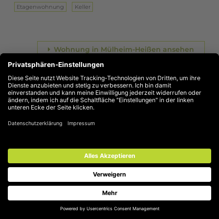
Eta­gen­woh­nung
Keller
Wohnung in Mülheim-Heißen ansehen
1
Wohnen in Mülheim an der Ruhr? Natürlich bei der SWB!
Die SWB ist der große Vermieter in Mülheim. Als
Wohnungsunternehmen der Stadt Mülheim an der Ruhr
bietet die SWB bezahlbare Wohnungen für alle
Zielgruppen. Und Quartiere, in denen alle Mülheimerinnen
und Mülheimer ein schönes Zuhause finden – unabhängig
von Alter oder Einkommen.