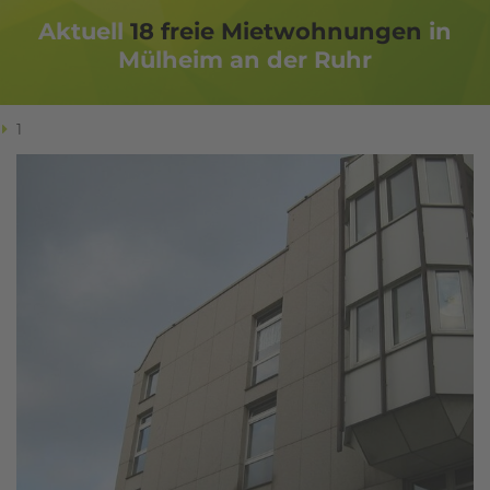
Aktuell
18
freie Miet­woh­nungen
in
Mülheim an der Ruhr
1
Ich habe die
Datenschutzerklärung
zur Kenntnis
genommen. Ich stimme zu, dass meine Angaben
und Daten zur Beantwortung meiner Anfrage
elektronisch erhoben und gespeichert werden.