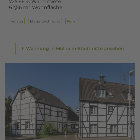
725,66 € Warmmiete
2
62,56 m
Wohnfläche
Aufzug
Eta­gen­woh­nung
Keller
Wohnung in Mülheim-Stadtmitte ansehen