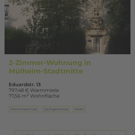
2-Zimmer-Wohnung in
Mülheim-Stadtmitte
Eduardstr. 13
797,48 € Warmmiete
2
77,56 m
Wohnfläche
Denkmalschutz
Dach­ge­schoss
Keller