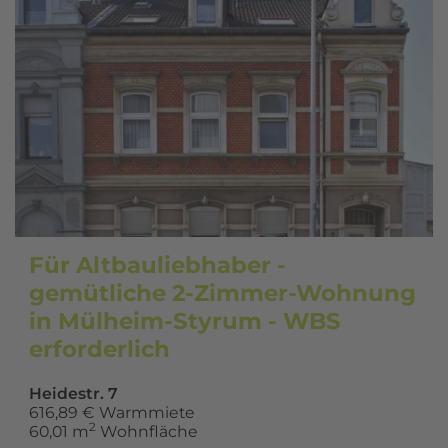
Für Altbauliebhaber -
gemütliche 2-Zimmer-Wohnung
in Mülheim-Styrum - WBS
erforderlich
Heidestr. 7
616,89 € Warmmiete
2
60,01 m
Wohnfläche