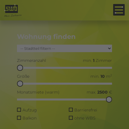
Wohnung finden
Zimmeranzahl
min.
1
Zimmer
2
Größe
min.
10
m
Monatsmiete (warm)
max.
2500
€
Aufzug
Barrierefrei
Balkon
ohne WBS