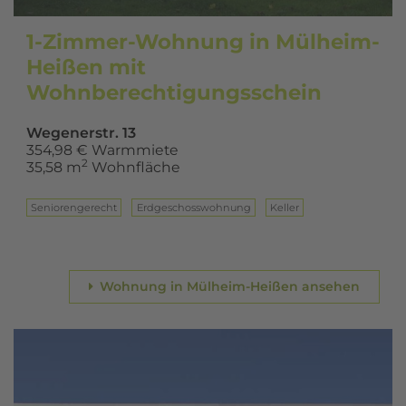
1-Zimmer-Wohnung in Mülheim-
Heißen mit
Wohnberechtigungsschein
Wegenerstr. 13
354,98 € Warmmiete
2
35,58 m
Wohnfläche
Seniorengerecht
Erd­ge­schoss­woh­nung
Keller
Wohnung in Mülheim-Heißen ansehen