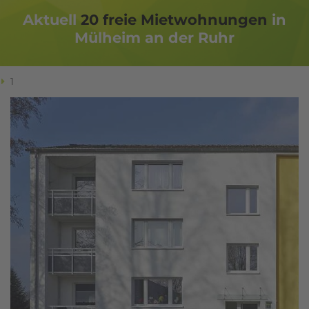
Aktuell
20
freie Miet­woh­nungen
in
Mülheim an der Ruhr
1
Ich habe die
Datenschutzerklärung
zur Kenntnis
genommen. Ich stimme zu, dass meine Angaben
und Daten zur Beantwortung meiner Anfrage
elektronisch erhoben und gespeichert werden.