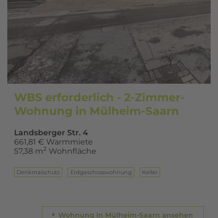
WBS erforderlich - 2-Zimmer-
Wohnung in Mülheim-Saarn
Landsberger Str. 4
661,81 € Warmmiete
2
57,38 m
Wohnfläche
Denkmalschutz
Erd­ge­schoss­woh­nung
Keller
Wohnung in Mülheim-Saarn ansehen