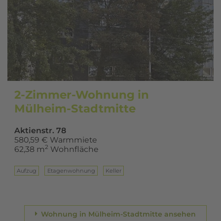
2-Zimmer-Wohnung in
Mülheim-Stadtmitte
Aktienstr. 78
580,59 € Warmmiete
2
62,38 m
Wohnfläche
Aufzug
Eta­gen­woh­nung
Keller
Wohnung in Mülheim-Stadtmitte ansehen