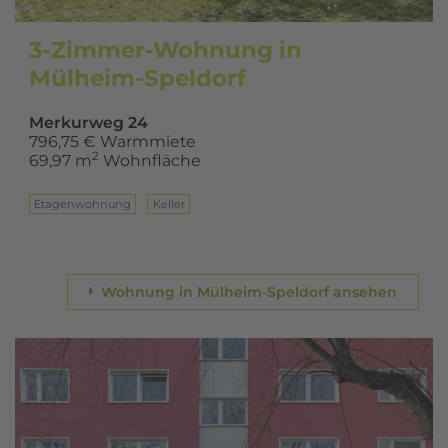
3-Zimmer-Wohnung in
Mülheim-Speldorf
Merkurweg 24
796,75 € Warmmiete
2
69,97 m
Wohnfläche
Eta­gen­woh­nung
Keller
Wohnung in Mülheim-Speldorf ansehen