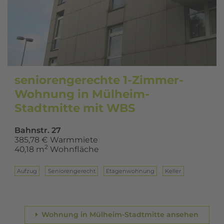
seniorengerechte 1-Zimmer-
Wohnung in Mülheim-
Stadtmitte mit WBS
Bahnstr. 27
385,78 € Warmmiete
2
40,18 m
Wohnfläche
Aufzug
Seniorengerecht
Eta­gen­woh­nung
Keller
Wohnung in Mülheim-Stadtmitte ansehen