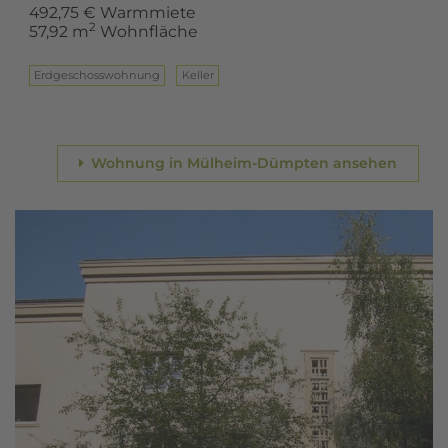
492,75 € Warmmiete
2
57,92 m
Wohnfläche
Erd­ge­schoss­woh­nung
Keller
Wohnung in Mülheim-Dümpten ansehen