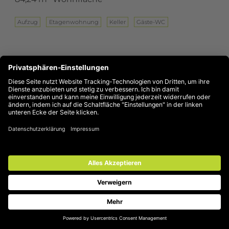
Aufzug
Eta­gen­woh­nung
Keller
Gäste-WC
Wohnung in Mülheim-Saarn ansehen