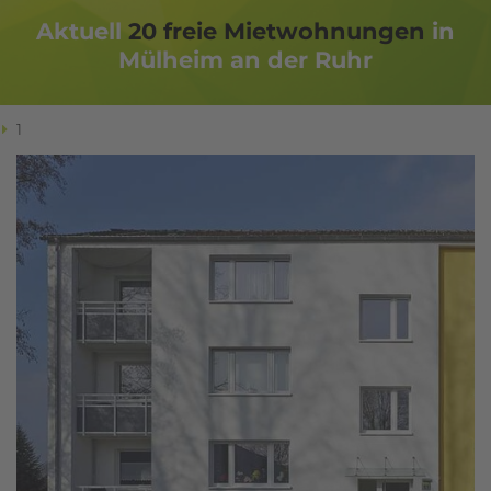
Aktuell
20
freie Miet­woh­nungen
in
Mülheim an der Ruhr
1
Ich habe die
Datenschutzerklärung
zur Kenntnis
genommen. Ich stimme zu, dass meine Angaben
und Daten zur Beantwortung meiner Anfrage
elektronisch erhoben und gespeichert werden.