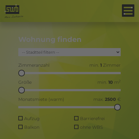
Wohnung finden
Zimmeranzahl
min.
1
Zimmer
2
Größe
min.
10
m
Monatsmiete (warm)
max.
2500
€
Aufzug
Barrierefrei
Balkon
ohne WBS