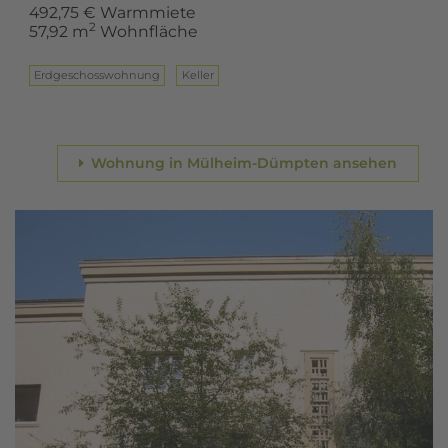
492,75 € Warmmiete
2
57,92 m
Wohnfläche
Erd­ge­schoss­woh­nung
Keller
Wohnung in Mülheim-Dümpten ansehen