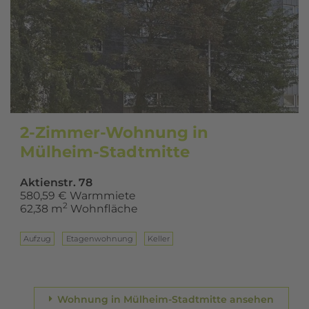
2-Zimmer-Wohnung in
Mülheim-Stadtmitte
Aktienstr. 78
580,59 € Warmmiete
2
62,38 m
Wohnfläche
Aufzug
Eta­gen­woh­nung
Keller
Wohnung in Mülheim-Stadtmitte ansehen