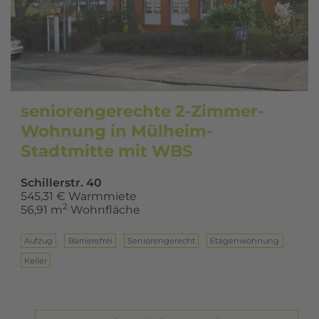
seniorengerechte 2-Zimmer-
Wohnung in Mülheim-
Stadtmitte mit WBS
Schillerstr. 40
545,31 € Warmmiete
2
56,91 m
Wohnfläche
Aufzug
Barrierefrei
Seniorengerecht
Eta­gen­woh­nung
Keller