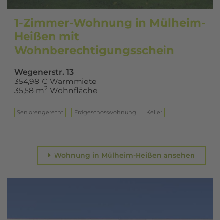
1-Zimmer-Wohnung in Mülheim-
Heißen mit
Wohnberechtigungsschein
Wegenerstr. 13
354,98 € Warmmiete
2
35,58 m
Wohnfläche
Seniorengerecht
Erd­ge­schoss­woh­nung
Keller
Wohnung in Mülheim-Heißen ansehen