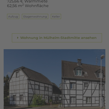
725,66 € Warmmiete
2
62,56 m
Wohnfläche
Aufzug
Eta­gen­woh­nung
Keller
Wohnung in Mülheim-Stadtmitte ansehen