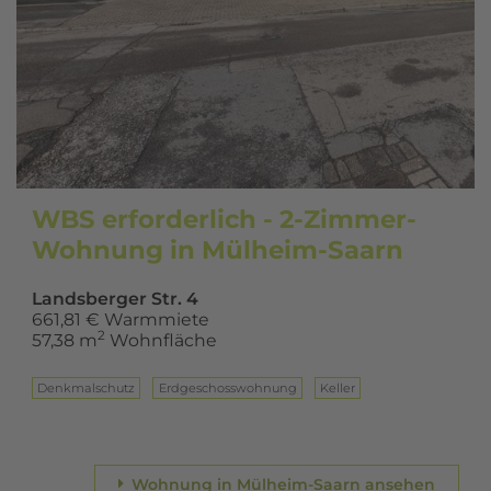
WBS erforderlich - 2-Zimmer-
Wohnung in Mülheim-Saarn
Landsberger Str. 4
661,81 € Warmmiete
2
57,38 m
Wohnfläche
Denkmalschutz
Erd­ge­schoss­woh­nung
Keller
Wohnung in Mülheim-Saarn ansehen