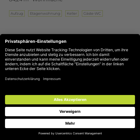
Aufzug
Eta­gen­woh­nung
Keller
Gäste-WC
Wohnung in Mülheim-Saarn ansehen