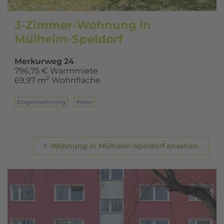
3-Zimmer-Wohnung in
Mülheim-Speldorf
Merkurweg 24
796,75 € Warmmiete
2
69,97 m
Wohnfläche
Eta­gen­woh­nung
Keller
Wohnung in Mülheim-Speldorf ansehen