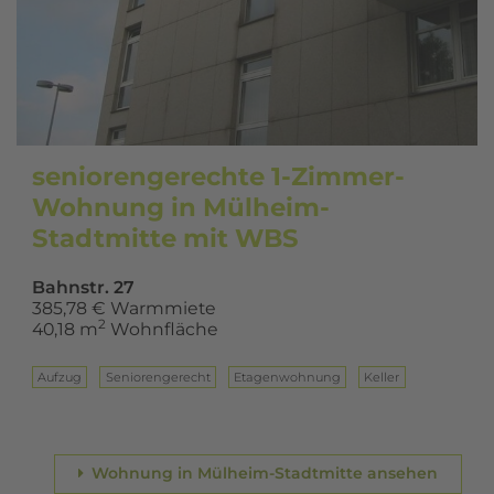
seniorengerechte 1-Zimmer-
Wohnung in Mülheim-
Stadtmitte mit WBS
Bahnstr. 27
385,78 € Warmmiete
2
40,18 m
Wohnfläche
Aufzug
Seniorengerecht
Eta­gen­woh­nung
Keller
Wohnung in Mülheim-Stadtmitte ansehen