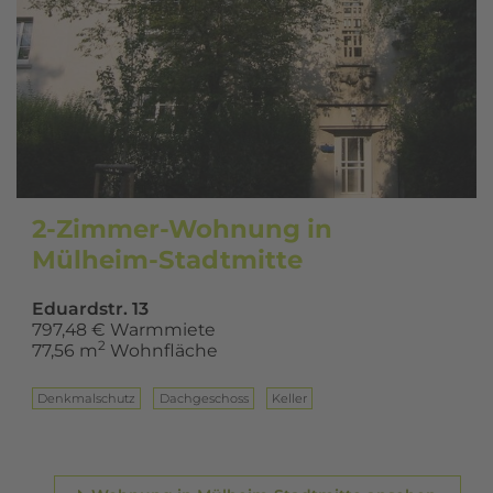
2-Zimmer-Wohnung in
Mülheim-Stadtmitte
Eduardstr. 13
797,48 € Warmmiete
2
77,56 m
Wohnfläche
Denkmalschutz
Dach­ge­schoss
Keller