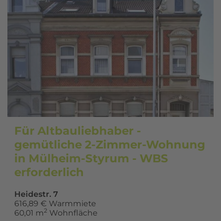
Für Altbauliebhaber -
gemütliche 2-Zimmer-Wohnung
in Mülheim-Styrum - WBS
erforderlich
Heidestr. 7
616,89 € Warmmiete
2
60,01 m
Wohnfläche